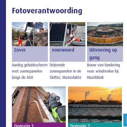
Fotoverantwoording
Cover
voorwoord
Uitvoering op
gang
Aanleg geluidsscherm
Drijvende
Bouw van fundering
met zonnepanelen
zonnepanelen in de
voor windmolen bij
langs de A50
Slufter, Maasvlakte
Hazeldonk
Domein 1
Domein 2