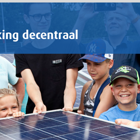
raal
ransitie komt ook van onderop. Burgers willen zelf