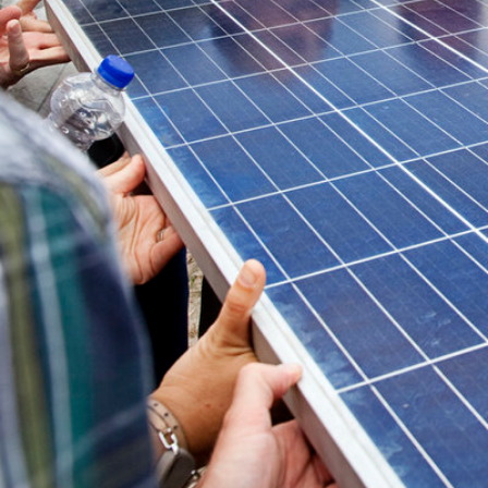
in hun eige
projecten 
WAAR GAA
AMBITI
Wat is er in 2018 bereikt?
Postcoderoosregeling na trage start o
De postcoderoosregeling leverde een bijdra
en met 2017 werden 110 projecten gerealise
jaar. De projecten enthousiasmeren deel
gemeenschap bewust van de voordelen. Een