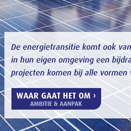
n omgeving een bijdrage leveren. Coöperatieve
komen bij alle vormen van opwekking van de grond
T HET OM ›
E & AANPAK
p stoom
ge aan de groei van lokale energieprojecten. Tot
erd. Vanaf 2014 verdubbelde het aantal vrijwel elk
nemers voor duurzame opwek en maken de lokale
 neveneffect is dat er door heel Nederland veel