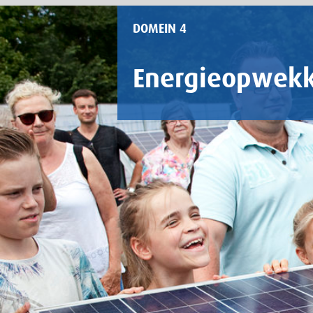
DOMEIN 4
Energieopwekking decent
De energiet