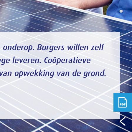
.
8
17
/